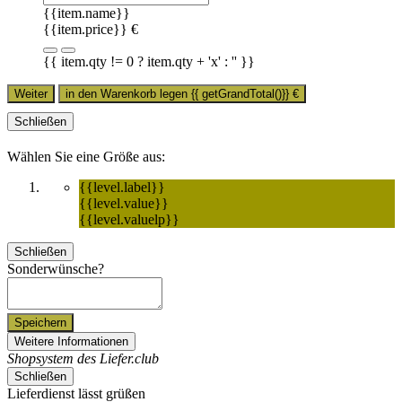
{{item.name}}
{{item.price}} €
{{ item.qty != 0 ? item.qty + 'x' : '' }}
Weiter
in den Warenkorb legen
{{ getGrandTotal()}}
€
Schließen
Wählen Sie eine Größe aus:
{{level.label}}
{{level.value}}
{{level.valuelp}}
Schließen
Sonderwünsche?
Speichern
Weitere Informationen
Shopsystem des Liefer.club
Schließen
Lieferdienst lässt grüßen