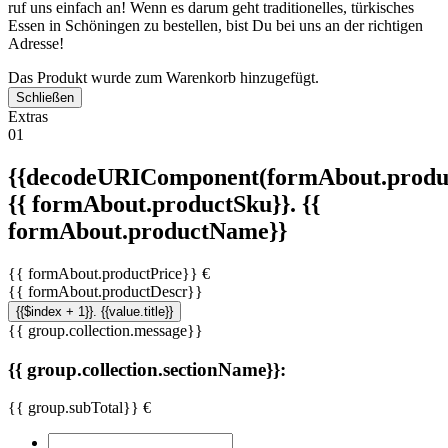
ruf uns einfach an! Wenn es darum geht traditionelles, türkisches
Essen in Schöningen zu bestellen, bist Du bei uns an der richtigen
Adresse!
Das Produkt wurde zum Warenkorb hinzugefügt.
Schließen
Extras
01
{{decodeURIComponent(formAbout.produc
{{ formAbout.productSku}}. {{
formAbout.productName}}
{{ formAbout.productPrice}} €
{{ formAbout.productDescr}}
{{$index + 1}}. {{value.title}}
{{ group.collection.message}}
{{ group.collection.sectionName}}:
{{ group.subTotal}} €