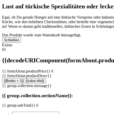
Lust auf türkische Spezialitäten oder lecke
Egal, ob Du gerade Hunger auf eine türkische Vorspeise oder italieni
Küche, wie den beliebten Chickendöner, oder bestelle eine vegetarisc
an! Wenn es darum geht traditionelles, türkisches Essen in Schöningen
Das Produkt wurde zum Warenkorb hinzugefügt.
Schließen
Extras
01
{{decodeURIComponent(formAbout.produc
{{ formAbout.productPrice}} €
{{ formAbout.productDescr}}
{{$index + 1}}. {{value.title}}
{{ group.collection.message}}
{{ group.collection.sectionName}}:
{{ group.subTotal}} €