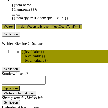
{{item.name}}
{{item.price}} €
{{ item.qty != 0 ? item.qty + 'x' : '' }}
Weiter
in den Warenkorb legen
{{ getGrandTotal()}}
€
Schließen
Wählen Sie eine Größe aus:
{{level.label}}
{{level.value}}
{{level.valuelp}}
Schließen
Sonderwünsche?
Speichern
Weitere Informationen
Shopsystem des Liefer.club
Schließen
Lieferdienst lässt grüßen